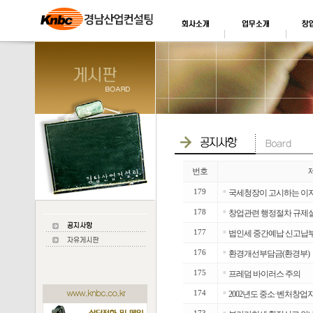
번호
179
■
국세청장이 고시하는 이자
178
■
창업관련 행정절차 규제실
177
■
법인세 중간예납 신고납부
176
■
환경개선부담금(환경부)
175
■
프레덤 바이러스 주의
174
■
2002년도 중소·벤처창업
■