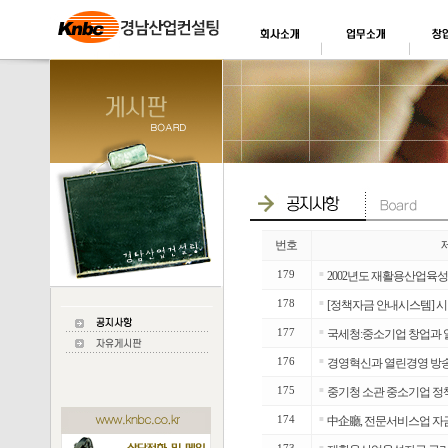
번호
179
■
2002년도 재활용산업육
178
■
[정책자금 안내시스템] 시
177
■
국세청:중소기업 창업과 
176
■
경영혁신과 열린경영 방
175
■
중기청 소관 중소기업 정책
174
■
中企廳, 전문서비스업 자
■