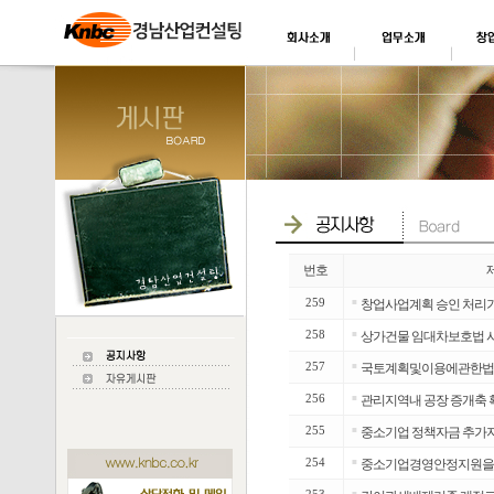
번호
259
■
창업사업계획 승인 처리
258
■
상가건물 임대차보호법 시
257
■
국토계획및이용에관한법률
256
■
관리지역내 공장 증개축 
255
■
중소기업 정책자금 추가지
254
■
중소기업경영안정지원을 위해
■