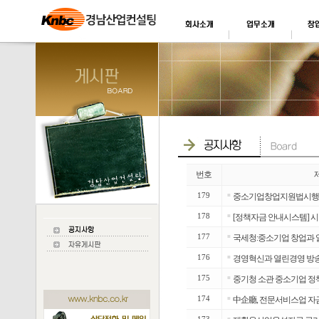
번호
179
■
중소기업창업지원법시행
178
■
[정책자금 안내시스템] 시
177
■
국세청:중소기업 창업과 
176
■
경영혁신과 열린경영 방
175
■
중기청 소관 중소기업 정책
174
■
中企廳, 전문서비스업 자
■