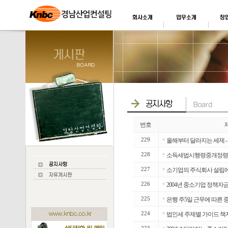
번호
229
■
올해부터 달라지는 세제 -
228
■
소득세법시행령중개정령
227
■
소기업의 주식회사 설립에
226
■
2004년 중소기업 정책자금
225
■
은행 주5일 근무에 따른
224
■
법인세 주제별 가이드 책자
■