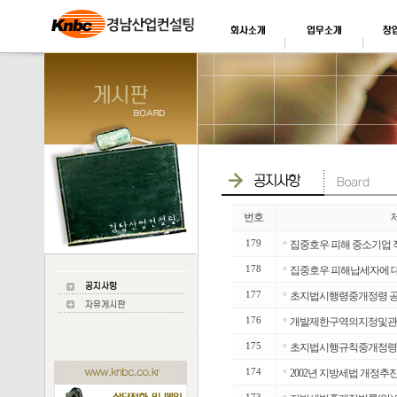
번호
179
■
집중호우 피해 중소기업 
178
■
집중호우 피해납세자에 대
177
■
초지법시행령중개정령 공포
176
■
개발제한구역의지정및관
175
■
초지법시행규칙중개정령(
174
■
2002년 지방세법 개정추진
■