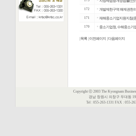
173
지방세법중개정법률(안) 
172
■
개발제한구역 해제권한의 
171
■
재해중소기업지원지침(중
170
■
중소기업청, 수해중소기업에
| 목록
| 이전페이지
| 다음페이지
Copyright ⓒ 2003 The Kyongnam Business 
경남 창원시 의창구 두대동 19
Tel : 055-263-1331 FAX : 055-2