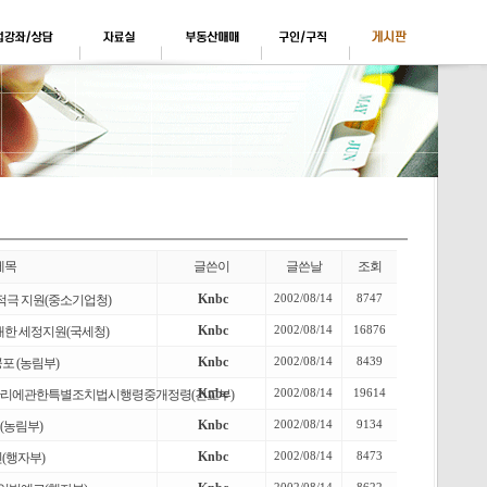
제목
글쓴이
글쓴날
조회
Knbc
2002/08/14
8747
적극 지원(중소기업청)
Knbc
2002/08/14
16876
한 세정지원(국세청)
Knbc
2002/08/14
8439
 (농림부)
Knbc
2002/08/14
19614
리에관한특별조치법시행령중개정령(건교부)
Knbc
2002/08/14
9134
농림부)
Knbc
2002/08/14
8473
(행자부)