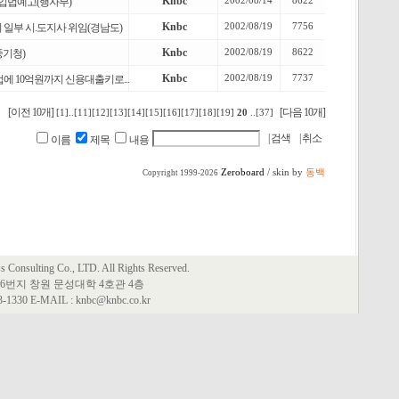
Knbc
2002/08/14
8622
입법예고(행자부)
Knbc
2002/08/19
7756
일부 시.도지사 위임(경남도)
Knbc
2002/08/19
8622
기청)
Knbc
2002/08/19
7737
 10억원까지 신용대출키로...
[이전 10개]
[다음 10개]
[1]
..
[11]
[12]
[13]
[14]
[15]
[16]
[17]
[18]
[19]
20
..
[37]
이름
제목
내용
Zeroboard
/ skin by
동백
Copyright 1999-2026
Consulting Co., LTD. All Rights Reserved.
6번지 창원 문성대학 4호관 4층
63-1330 E-MAIL : knbc@knbc.co.kr