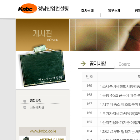
번호
169
■
조세특례제한법시행령중개정령(
168
■
은행 주5일 근무에 따른
167
■
7.1부터 중소 제조업분야
166
■
부가가치세 과세유형(일반
165
■
산지전용허가기준 이렇게 
164
■
2002. 7.1부터 달라지는 
■