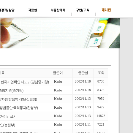
제목
글쓴이
글쓴날
조회
Knbc
2002/11/18
8738
「 벤처기업확인 제도」(경남중기청)
Knbc
2002/11/18
8373
중점지원(중기청)
Knbc
2002/11/13
7952
화형 방음벽 개발(산림청)
Knbc
2002/11/13
9422
정법률안 국회통과(환경부)
Knbc
2002/11/13
14873
원처리』실시
Knbc
2002/11/11
7221
(농림부)