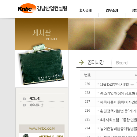
번호
229
■
11월15일부터 시행되는
228
■
중소기업 현장의 정보화 
227
■
폐목재를 이용하여 자연친
226
■
환경정책기본법 등9개 개
225
■
4대 사회보험 『통합 민
224
■
농어촌정비법중개정법률안
■