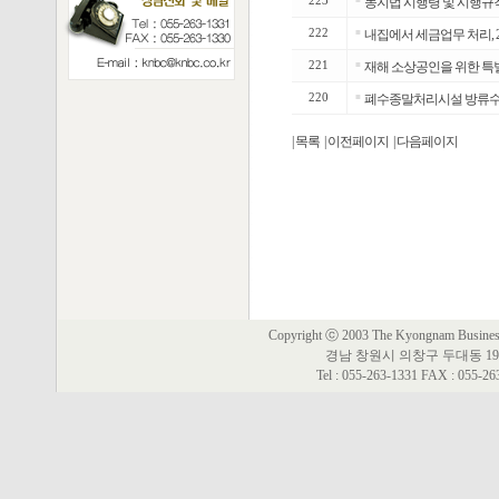
223
농지법 시행령 및 시행규
222
■
내집에서 세금업무 처리, 2
221
■
재해 소상공인을 위한 특별
220
■
폐수종말처리시설 방류수
| 목록
| 이전페이지
| 다음페이지
Copyright ⓒ 2003 The Kyongnam Business 
경남 창원시 의창구 두대동 19
Tel : 055-263-1331 FAX : 055-2