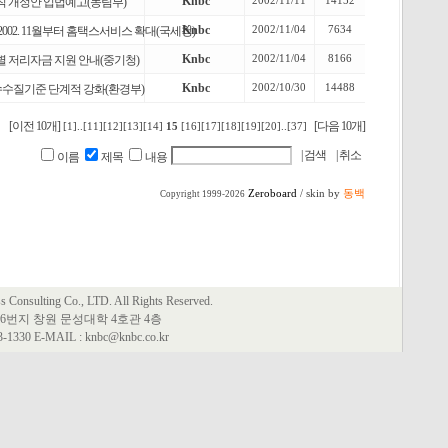
Knbc
2002/11/11
14152
칙 개정안 입법예고(농림부)
Knbc
2002/11/04
7634
002. 11월부터 홈택스서비스 확대(국세청)
Knbc
2002/11/04
8166
 저리자금 지원 안내(중기청)
Knbc
2002/10/30
14488
수질기준 단계적 강화(환경부)
[이전 10개]
[다음 10개]
[1]
..
[11]
[12]
[13]
[14]
15
[16]
[17]
[18]
[19]
[20]
..
[37]
이름
제목
내용
Zeroboard
/ skin by
동백
Copyright 1999-2026
Consulting Co., LTD. All Rights Reserved.
6번지 창원 문성대학 4호관 4층
63-1330 E-MAIL : knbc@knbc.co.kr