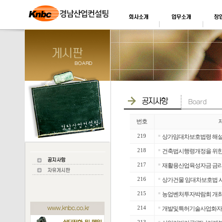
번호
219
■
상가임대차보호법령 해설 
218
■
건축법시행령개정을 위한
217
■
재활용산업육성자금 금리
216
■
상가건물 임대차보호법 시
215
■
농업벤처투자박람회 개최 
214
■
개발및특허기술사업화자금
■