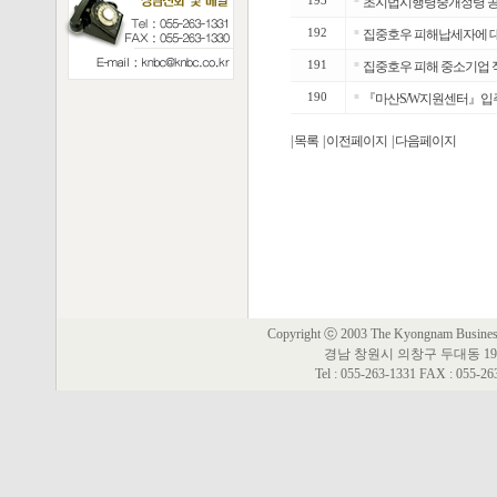
193
초지법시행령중개정령 공포
192
■
집중호우 피해납세자에 대
191
■
집중호우 피해 중소기업 
190
■
『마산S/W지원센터』입
| 목록
| 이전페이지
| 다음페이지
Copyright ⓒ 2003 The Kyongnam Business 
경남 창원시 의창구 두대동 19
Tel : 055-263-1331 FAX : 055-2