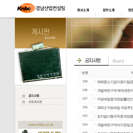
번호
199
■
재해중소기업지원지침(중
198
■
개발제한구역 해제권한의 
197
■
지방세법중개정법률(안) 
196
■
2002년 지방세법 개정추진
195
■
초지법시행규칙중개정령(
194
■
개발제한구역의지정및관
■