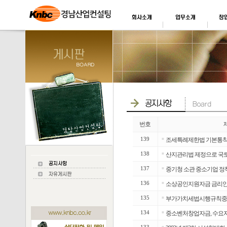
번호
139
■
조세특례제한법 기본통칙 
138
■
산지관리법 제정으로 국토
137
■
중기청 소관 중소기업 정책
136
■
소상공인지원자금 금리인하 
135
■
부가가치세법시행규칙중 
134
■
중소벤처창업자금, 수요자
■