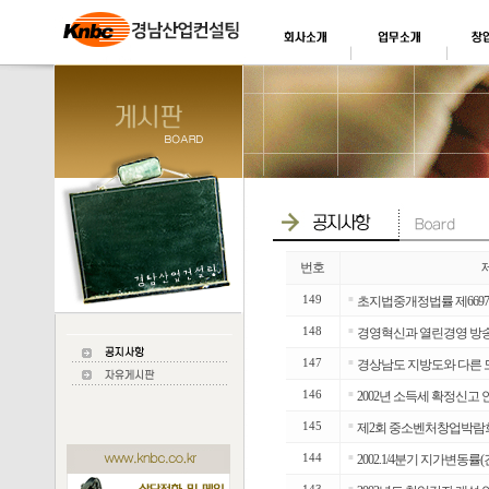
번호
149
■
초지법중개정법률 제6697호(
148
■
경영혁신과 열린경영 방
147
■
경상남도 지방도와 다른 
146
■
2002년 소득세 확정신고 
145
■
제2회 중소벤처창업박람
144
■
2002.1/4분기 지가변동률
■