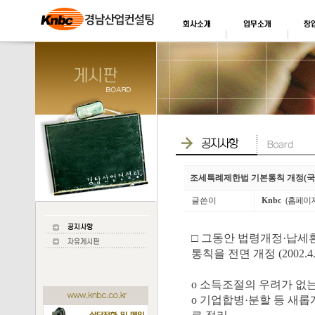
조세특례제한법 기본통칙 개정(국
글쓴이
Knbc
(홈페이
□ 그동안 법령개정·납세
통칙을 전면 개정 (2002.4.
o 소득조절의 우려가 없
o 기업합병·분할 등 새