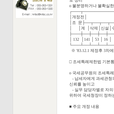
로 정리
o 불분명하거나 불확실한
┌───┬───────────
│개정전│ 
│조 문├──┬──┬──┬─
│ │계 │삭제│신설│
├───┼──┼──┼──┼──
│ 132 │141 │ 53 │ 16
└───┴──┴──┴──┴──
※ '83.12.1 제정후 3차에
□ 조세특례제한법 기본통
o 국세공무원의 조세특례
- 납세자에게 과세관청의
신뢰를 높이고
- 실무 담당자별로 자의
위하여 국세청장이 정하
■ 주요 개정 내용