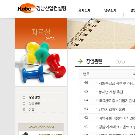
번호
66
■
개발부담금 계속 부과 (건
65
■
농지법 개정 추진
64
■
2003년도 중소기업지원시
63
■
벤처기업확인요령
62
■
폐목재를 이용하여 자연친
61
■
경남 기계테크노벨트 조성
■