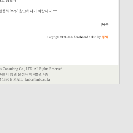
다고 밝혔다
방음벽.hwp" 참고하시기 바랍니다 ==
| 목록
Zeroboard
/ skin by
동백
Copyright 1999-2026
Consulting Co., LTD. All Rights Reserved.
6번지 창원 문성대학 4호관 4층
63-1330 E-MAIL : knbc@knbc.co.kr