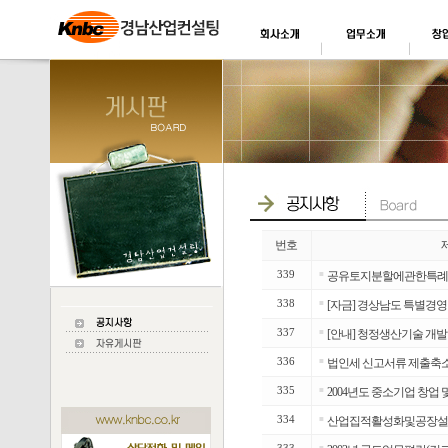
번호
339
■
공유토지분할에관한특례
338
■
[자금] 경상남도 특별경영
337
■
[안내] 청정생산기술 개발
336
■
법인세 신고서류 제출축소
335
■
2004년도 중소기업 창업
334
■
산업집적활성화및공장설
■