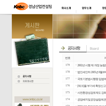
번호
179
■
2002년 시행 제·개정 
178
■
법인세인하 2005년 8월부터.
177
■
국토기본법시행령 입법예고
176
■
[체크]올 부가세 확정신
175
■
사전환경성검토제도 강화,
174
■
공업배치및공장설립에관한법률
■