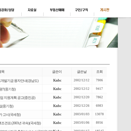
제목
글쓴이
글쓴날
조회
Knbc
2002/12/12
7906
진흥개발기금 융자안내(경남도)
Knbc
2002/12/12
9417
!!(중기청)
Knbc
2002/12/20
7862
업 지원계획 공고(중진공)
Knbc
2002/12/26
6983
립(중기청)
Knbc
2003/01/03
13078
시가 고시(국세청)
Knbc
2003/01/06
8956
견표 (2003년 귀속)(국세청)