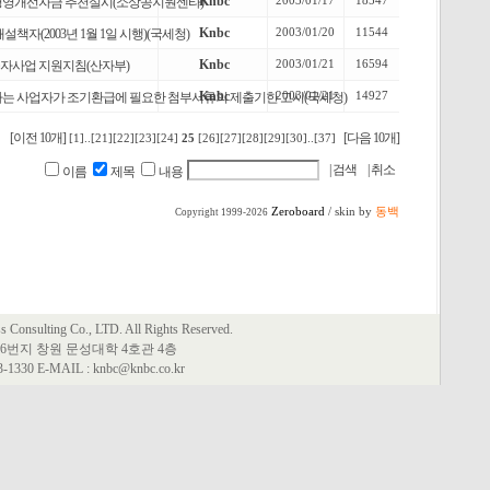
Knbc
2003/01/17
18547
및경영개선자금 추천실시(소상공지원센타)
Knbc
2003/01/20
11544
자(2003년 1월 1일 시행)(국세청)
Knbc
2003/01/21
16594
융자사업 지원지침(산자부)
Knbc
2003/01/21
14927
 사업자가 조기환급에 필요한 첨부서류의 제출기한 고시(국세청)
[이전 10개]
[다음 10개]
[1]
..
[21]
[22]
[23]
[24]
25
[26]
[27]
[28]
[29]
[30]
..
[37]
이름
제목
내용
Zeroboard
/ skin by
동백
Copyright 1999-2026
Consulting Co., LTD. All Rights Reserved.
6번지 창원 문성대학 4호관 4층
63-1330 E-MAIL : knbc@knbc.co.kr