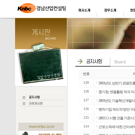
번호
129
■
2003년도 상반기 관광
128
■
중기청, 엔젤활동 적극 지원
127
■
2003년도 기술혁신개발사
126
■
벤처기업 재도약 방안 수
125
■
2003.1.1 시행 건물 기준
124
■
근로소득에 대한 간이세액조
■