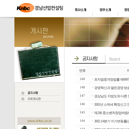
번호
149
■
초지법중개정법률 제6697호(
148
■
경영혁신과 열린경영 방
147
■
경상남도 지방도와 다른 
146
■
2002년 소득세 확정신고 
145
■
제2회 중소벤처창업박람
144
■
2002.1/4분기 지가변동률
■