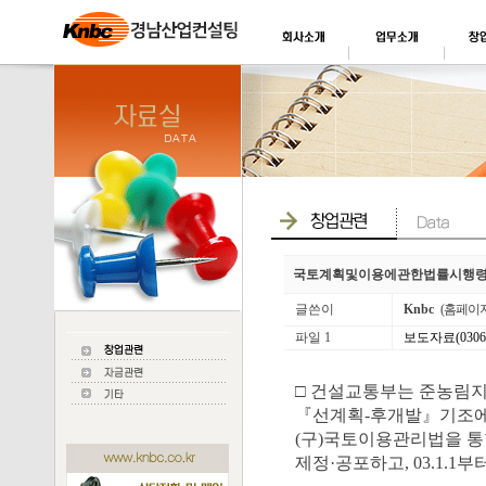
국토계획및이용에관한법률시행령 개
글쓴이
Knbc
(홈페이
파일 1
보도자료(030617
□ 건설교통부는 준농림
『선계획-후개발』기조에
(구)국토이용관리법을 통합
제정·공포하고, 03.1.1