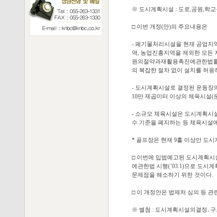
※ 도시계획시설 : 도로,공원,학
□ 이번 개정(안)의 주요내용은
- 폐기물처리시설을 현재 공업지
역, 농업진흥지역을 제외한 모든
원의절약과재활용촉진에관한법률에
의 복잡한 절차 없이 설치를 허용
- 도시계획시설로 결정된 운동장
10만 제곱미터 이상의 체육시설(
- 소규모 체육시설은 도시계획시
수 기준을 폐지하는 등 체육시설에
* 골프장은 현재 9홀 이상만 도
□ 이번에 입법예고된 도시계획
에관한법 시행(’03.1)으로 도
문제점을 해소하기 위한 것이다.
□ 이 개정안은 법제처 심의 등 
※ 별첨 : 도시계획시설의결정․