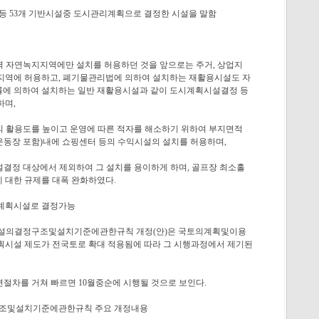
교등 53개 기반시설중 도시관리계획으로 결정한 시설을 말함
역 자연녹지지역에만 설치를 허용하던 것을 앞으로는 주거, 상업지
 지역에 허용하고, 폐기물관리법에 의하여 설치하는 재활용시설도 자
 의하여 설치하는 일반 재활용시설과 같이 도시계획시설결정 등
하며,
의 활용도를 높이고 운영에 따른 적자를 해소하기 위하여 부지면적
운동장 포함)내에 쇼핑센터 등의 수익시설의 설치를 허용하며,
설결정 대상에서 제외하여 그 설치를 용이하게 하며, 골프장 최소홀
 대한 규제를 대폭 완화하였다.
시계획시설로 결정가능
시설의결정구조및설치기준에관한규칙 개정(안)은 국토의계획및이용
시계획시설 제도가 전국토로 확대 적용됨에 따라 그 시행과정에서 제기된
관련절차를 거쳐 빠르면 10월중순에 시행될 것으로 보인다.
구조및설치기준에관한규칙 주요 개정내용